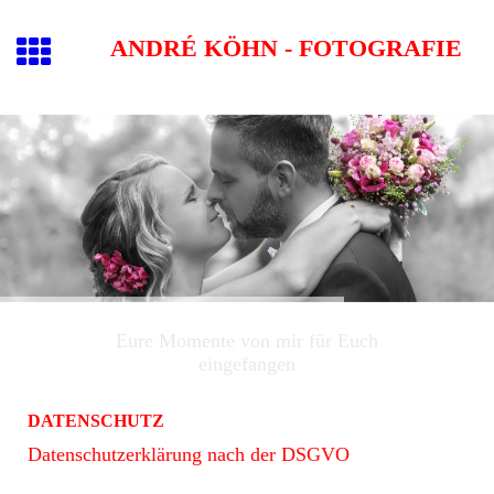
ANDRÉ KÖHN - FOTOGRAFIE
Eure Momente von mir für Euch
eingefangen
DATENSCHUTZ
Datenschutz­erklärung nach der DSGVO